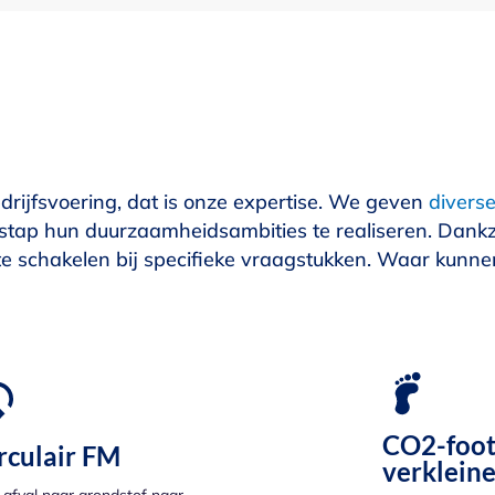
drijfsvoering, dat is onze expertise. We geven
diverse
stap hun duurzaamheidsambities te realiseren. Dankz
l te schakelen bij specifieke vraagstukken. Waar kunn
CO2-foot
rculair FM
verklein
 afval naar grondstof naar