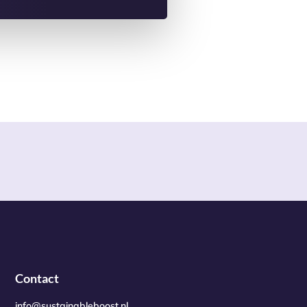
Contact
info@sustainableboost.nl