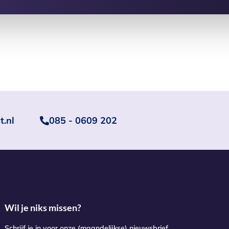
t.nl
085 - 0609 202
Wil je niks missen?
Schrijf je in voor onze (maandelijkse) nieuwsbrief