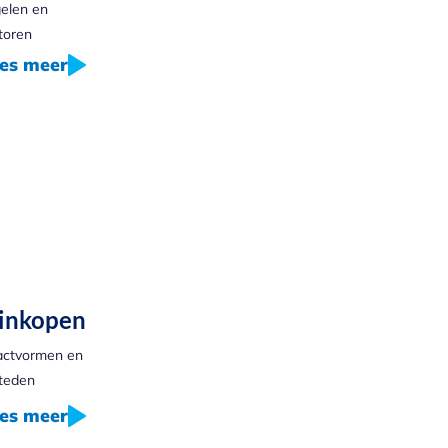
gelen en
toren
es meer
 inkopen
ractvormen en
steden
es meer