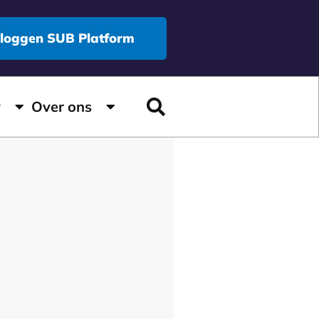
nloggen SUB Platform
y
Over ons