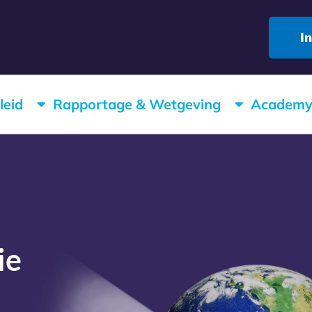
I
leid
Rapportage & Wetgeving
Academ
ie