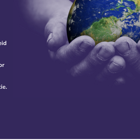
eid
or
ie.