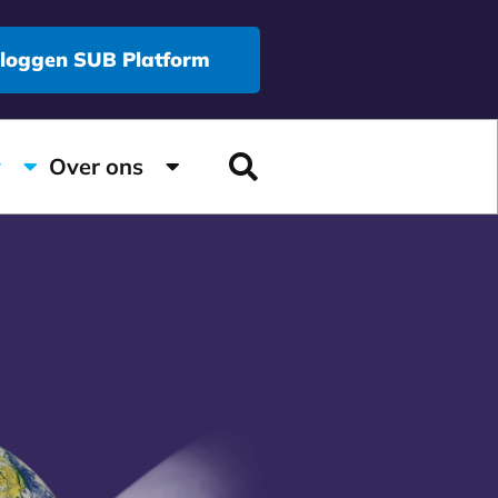
nloggen SUB Platform
y
Over ons