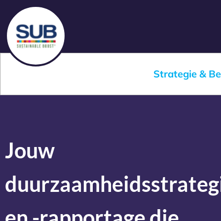
Strategie & Be
Jouw
duurzaamheidsstrateg
en -rapportage die