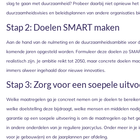
slag te gaan met duurzaamheid? Probeer daarbij niet opnieuw het wi
duurzaamheidsvisies en beleidsplannen van andere organisaties b
Stap 2: Doelen SMART maken
Aan de hand van de nulmeting en de duurzaamheidsambitie voor de
komende jaren opgesteld worden. Formuleer deze doelen zo SMART 
realistisch zijn. Je ambitie reikt tot 2050, maar concrete doelen m
immers alweer ingehaald door nieuwe innovaties.
Stap 3: Zorg voor een soepele uitvo
Welke maatregelen ga je concreet nemen om je doelen te bereiken
welke doelstelling deze bijdraagt, welke mensen en middelen nodig
garantie op een soepele uitvoering is om de maatregelen op het g
in andere onderdelen van je reguliere jaarcyclus. Onder meer in j
voor je gebouw(en) en de jaarplannen per afdeling.