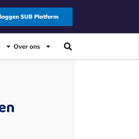
nloggen SUB Platform
y
Over ons
pen