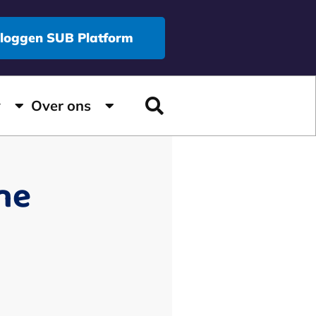
nloggen SUB Platform
y
Over ons
ne