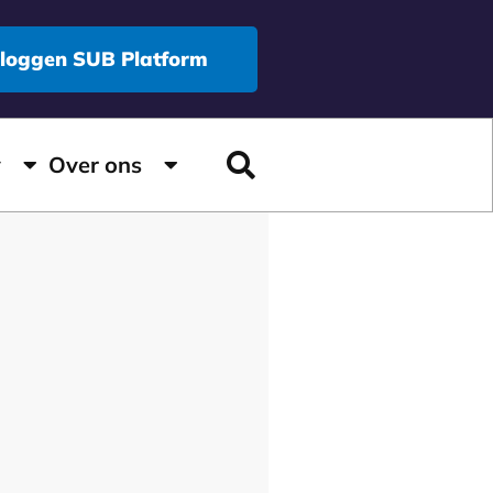
nloggen SUB Platform
y
Over ons