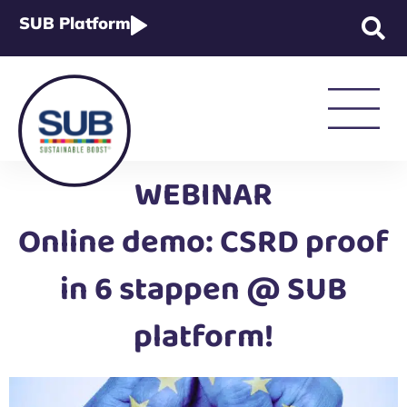
SUB Platform
Strategie & Beleid
WEBINAR
Online demo: CSRD proof
Rapportage & Wetgeving
in 6 stappen @ SUB
platform!
Academy